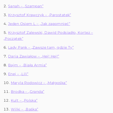
Sanah – „Szampan”
Krzysztof Krawczyk – „Parostatek”
Jeden Osiem L – „Jak zapomnieć”
Krzysztof Zalewski, Dawid Podsiadło, Kortez –
„Początek”
Lady Pank – „Zawsze tam, gdzie Ty”
Daria Zawiałow – „Hej! Hej!”
Bajm – „Biała Armia”
Enej – „Lili”
Maryla Rodowicz – „Małgośka”
Brodka – „Granda”
Kult – „Polska”
Wilki – „Baśka”