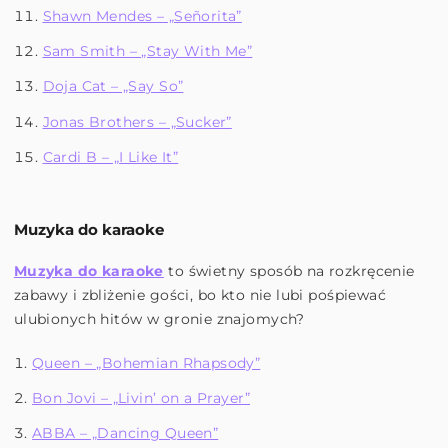
Shawn Mendes – „Señorita”
Sam Smith – „Stay With Me”
Doja Cat – „Say So”
Jonas Brothers – „Sucker”
Cardi B – „I Like It”
Muzyka do karaoke
Muzyka do karaoke
to świetny sposób na rozkręcenie
zabawy i zbliżenie gości, bo kto nie lubi pośpiewać
ulubionych hitów w gronie znajomych?
Queen – „Bohemian Rhapsody”
Bon Jovi – „Livin’ on a Prayer”
ABBA – „Dancing Queen”