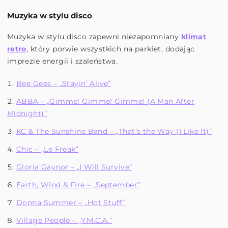
Muzyka w stylu disco
Muzyka w stylu disco zapewni niezapomniany
klimat
retro
, który porwie wszystkich na parkiet, dodając
imprezie energii i szaleństwa.
Bee Gees – „Stayin’ Alive”
ABBA – „Gimme! Gimme! Gimme! (A Man After
Midnight)”
KC & The Sunshine Band – „That’s the Way (I Like It)”
Chic – „Le Freak”
Gloria Gaynor – „I Will Survive”
Earth, Wind & Fire – „September”
Donna Summer – „Hot Stuff”
Village People – „Y.M.C.A.”