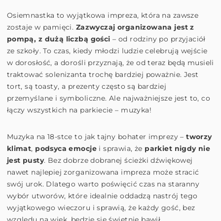
Osiemnastka to wyjątkowa impreza, która na zawsze
zostaje w pamięci.
Zazwyczaj organizowana jest z
pompą, z dużą liczbą gości
– od rodziny po przyjaciół
ze szkoły. To czas, kiedy młodzi ludzie celebrują wejście
w dorosłość, a dorośli przyznają, że od teraz będą musieli
traktować solenizanta trochę bardziej poważnie. Jest
tort, są toasty, a prezenty często są bardziej
przemyślane i symboliczne. Ale najważniejsze jest to, co
łączy wszystkich na parkiecie – muzyka!
Muzyka na 18-stce to jak tajny bohater imprezy –
tworzy
klimat
,
podsyca emocje
i sprawia, że
parkiet nigdy nie
jest pusty
. Bez dobrze dobranej ścieżki dźwiękowej
nawet najlepiej zorganizowana impreza może stracić
swój urok. Dlatego warto poświęcić czas na staranny
wybór utworów, które idealnie oddadzą nastrój tego
wyjątkowego wieczoru i sprawią, że każdy gość, bez
względu na wiek, będzie się świetnie bawił.