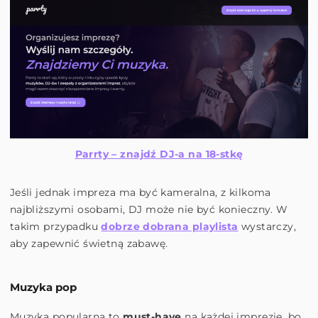
Parrty – znajdź DJ-a na 18-stkę
Jeśli jednak impreza ma być kameralna, z kilkoma
najbliższymi osobami, DJ może nie być konieczny. W
takim przypadku
dobrze dobrana playlista
wystarczy,
aby zapewnić świetną zabawę.
Muzyka pop
Muzyka popularna to
must-have
na każdej imprezie, bo