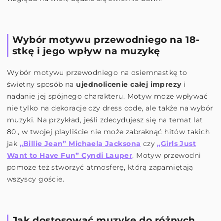
Wybór motywu przewodniego na 18-
stkę i jego wpływ na muzykę
Wybór motywu przewodniego na osiemnastkę to
świetny sposób na
ujednolicenie całej imprezy
i
nadanie jej spójnego charakteru. Motyw może wpływać
nie tylko na dekoracje czy dress code, ale także na wybór
muzyki. Na przykład, jeśli zdecydujesz się na temat lat
80., w twojej playliście nie może zabraknąć hitów takich
jak
„Billie Jean” Michaela Jacksona
czy
„Girls Just
Want to Have Fun” Cyndi Lauper
. Motyw przewodni
pomoże też stworzyć atmosferę, którą zapamiętają
wszyscy goście.
Jak dostosować muzykę do różnych