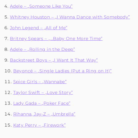
Adele – „Someone Like You”
Whitney Houston – „I Wanna Dance with Somebody”
John Legend – „All of Me”
Britney Spears – „…Baby One More Time”
Adele – „Rolling in the Deep”
Backstreet Boys – „I Want It That Way”
Beyoncé – „Single Ladies (Put a Ring on It)”
Spice Girls – „Wannabe”
Taylor Swift – „Love Story”
Lady Gada – „Poker Face”
Rihanna, Jay-Z – „Umbrella”
Katy Perry – „Firework”