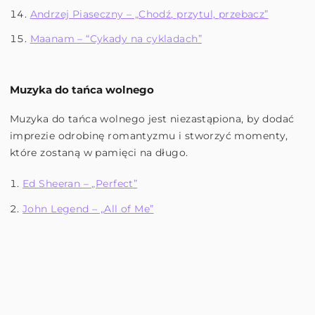
Andrzej Piaseczny – „Chodź, przytul, przebacz”
Maanam – “Cykady na cykladach”
Muzyka do tańca wolnego
Muzyka do tańca wolnego jest niezastąpiona, by dodać
imprezie odrobinę romantyzmu i stworzyć momenty,
które zostaną w pamięci na długo.
Ed Sheeran – „Perfect”
John Legend – „All of Me”
Whitney Houston – „I Will Always Love You”
Elton John – „Can You Feel the Love Tonight”
Berlin – „Take My Breath Away”
Celine Dion – „My Heart Will Go On”